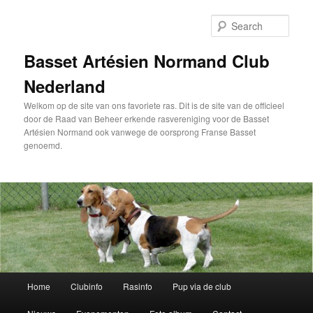
Skip
to
Sear
primary
content
Basset Artésien Normand Club
Nederland
Welkom op de site van ons favoriete ras. Dit is de site van de officieel
door de Raad van Beheer erkende rasvereniging voor de Basset
Artésien Normand ook vanwege de oorsprong Franse Basset
genoemd.
Main
Home
Clubinfo
Rasinfo
Pup via de club
menu