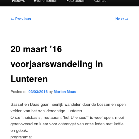
Nieuws
Evenementen
Foto album
Contact
Post
←
Previous
Next
→
navigation
20 maart ’16
voorjaarswandeling in
Lunteren
Posted on
03/03/2016
by
Marion Maas
Basset en Baas gaan heerlijk wandelen door de bossen en open
velden van het schilderachtige Lunteren.
Onze ‘thuisbasis’, restaurant ‘het Uilenbos’* is weer open, mooi
gerenoveerd en klaar voor ontvangst van onze leden met koffie
en gebak.
programma: