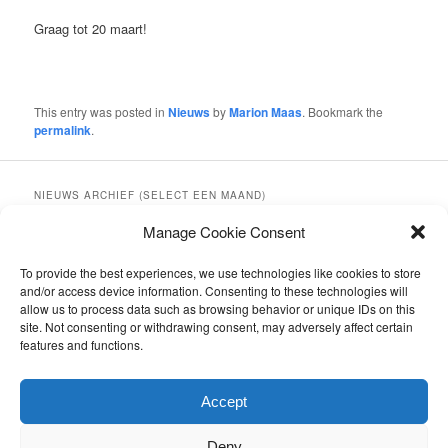
Graag tot 20 maart!
This entry was posted in
Nieuws
by
Marion Maas
. Bookmark the
permalink
.
NIEUWS ARCHIEF (SELECT EEN MAAND)
Nieuws
Manage Cookie Consent
archief
(select
LAATSTE BERICHTEN
To provide the best experiences, we use technologies like cookies to store
een
Jonge Hondendag 20 september 2026 in Soest
and/or access device information. Consenting to these technologies will
maand)
allow us to process data such as browsing behavior or unique IDs on this
Pups verwacht
site. Not consenting or withdrawing consent, may adversely affect certain
Zomerwandeling ‘Het Leesten’ 14 juni 2026
features and functions.
Voorjaarspret voor Baas en Basset in Voorthuizen
Voorjaarswandeling zondag 22 maart 2026 Wilbrinkbos
Voorthuizen
Accept
Deny