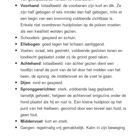
Voorhand
: totaalbeeld: de voorbenen zijn kort en dik. Ze
zijn half gebogen of iets minder dan half gebogen, mits er
een begin van een kromming voldoende zichtbaar is.
Enkele niet overdreven huidplooien op de polsen moeten
als een kwaliteit worden gezien.
Schouders: gespierd en schuin.
Ellebogen
: goed tegen het lichaam aanliggend.
Voeten: ovaal, iets gestrekt, voldoende gesloten tenen en
loodrecht geplaatst zodat zij de grond goed raken.
Achtehand
: totaalbeeld: van achter gezien dient een
loodlijn vanaf de punt van de bil door het midden van het
been, de sprong, de middenvoet en de voet te gaan.
Dijen
: rond en gespierd.
Spronggewrichten
: sterk, voldoende laag geplaatst,
tamelijk gehoekt, hetgeen de achtervoet enigszins onder de
hond plaatst als hij en rust is. Een kleine huidplooi op het
punt van het hielbeen, gevormd door een teveel aan huid, is
geen fout.
Middenvoet
: kort en sterk.
Gangen: regelmatig vrij gemakkelijk. Kalm in zijn beweging.