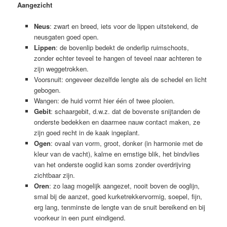
Aangezicht
Neus
: zwart en breed, iets voor de lippen uitstekend, de
neusgaten goed open.
Lippen
: de bovenlip bedekt de onderlip ruimschoots,
zonder echter teveel te hangen of teveel naar achteren te
zijn weggetrokken.
Voorsnuit: ongeveer dezelfde lengte als de schedel en licht
gebogen.
Wangen: de huid vormt hier één of twee plooien.
Gebit
: schaargebit, d.w.z. dat de bovenste snijtanden de
onderste bedekken en daarmee nauw contact maken, ze
zijn goed recht in de kaak ingeplant.
Ogen
: ovaal van vorm, groot, donker (in harmonie met de
kleur van de vacht), kalme en ernstige blik, het bindvlies
van het onderste ooglid kan soms zonder overdrijving
zichtbaar zijn.
Oren
: zo laag mogelijk aangezet, nooit boven de ooglijn,
smal bij de aanzet, goed kurketrekkervormig, soepel, fijn,
erg lang, tenminste de lengte van de snuit bereikend en bij
voorkeur in een punt eindigend.