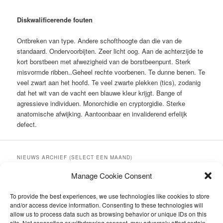
Diskwalificerende fouten
Ontbreken van type. Andere schofthoogte dan die van de
standaard. Ondervoorbijten. Zeer licht oog. Aan de achterzijde te
kort borstbeen met afwezigheid van de borstbeenpunt. Sterk
misvormde ribben..Geheel rechte voorbenen. Te dunne benen. Te
veel zwart aan het hoofd. Te veel zwarte plekken (tics), zodanig
dat het wit van de vacht een blauwe kleur krijgt. Bange of
agressieve individuen. Monorchidie en cryptorgidie. Sterke
anatomische afwijking. Aantoonbaar en invaliderend erfelijk
defect.
NIEUWS ARCHIEF (SELECT EEN MAAND)
Nieuws
Manage Cookie Consent
archief
(select
LAATSTE BERICHTEN
To provide the best experiences, we use technologies like cookies to store
een
Jonge Hondendag 20 september 2026 in Soest
and/or access device information. Consenting to these technologies will
maand)
allow us to process data such as browsing behavior or unique IDs on this
Pups verwacht
site. Not consenting or withdrawing consent, may adversely affect certain