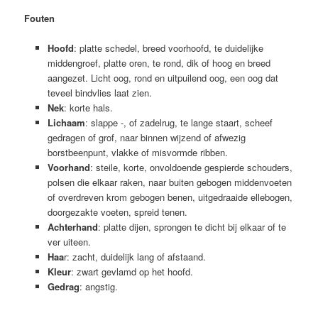
Fouten
Hoofd
: platte schedel, breed voorhoofd, te duidelijke
middengroef, platte oren, te rond, dik of hoog en breed
aangezet. Licht oog, rond en uitpuilend oog, een oog dat
teveel bindvlies laat zien.
Nek
: korte hals.
Lichaam
: slappe -, of zadelrug, te lange staart, scheef
gedragen of grof, naar binnen wijzend of afwezig
borstbeenpunt, vlakke of misvormde ribben.
Voorhand
: steile, korte, onvoldoende gespierde schouders,
polsen die elkaar raken, naar buiten gebogen middenvoeten
of overdreven krom gebogen benen, uitgedraaide ellebogen,
doorgezakte voeten, spreid tenen.
Achterhand
: platte dijen, sprongen te dicht bij elkaar of te
ver uiteen.
Haa
r: zacht, duidelijk lang of afstaand.
Kleur
: zwart gevlamd op het hoofd.
Gedrag
: angstig.