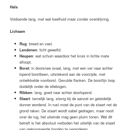
Hals
Voldoende lang, met wat keelhuid maar zonder overdrijving.
Lichaam
Rug
: breed en vast.
Lendenen
: licht gewelfd.
Heupen
: wat schuin waardoor het kruis in lichte mate
afloopt.
Borst
: in doorsnee ovaal, lang, met een ver naar achter
lopend borstbeen, uitstekend aan de voorzijde, met
ontwikkelde voorborst. Gevulde flanken. De borstlijn loop
duidelijk onder de ellebogen.
Ribben
: lang, goed naar achter doorlopend.
Staart
: tamelijk lang, stevig bij de aanzet en geleidelijk
dunner wordend. In rust moet de punt van de staart net de
grond raken. De staart wordt sabel gedragen, maar nooit
over de rug, het uiteinde mag geen pluim tonen. Wat dit
betreft is het absoluut verboden het uiterlijk van de staart
van geëxposeerde honden te veranderen.