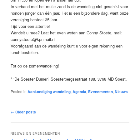
In verband met het mulle zand is de wandeling niet geschikt voor
honden jonger dan één jaar. Het is een bijzondere dag, want onze
vereniging bestaat 35 jaar.
Tijd voor een attentie!
Wandelt u mee? Laat het even weten aan Conny Stoete, mail:
connystoete@kpnmail.nl
Voorafgaand aan de wandeling kunt u voor eigen rekening een
lunch bestellen.
Tot op de zomerwandeling!
* ‘De Soester Duinen’ Soesterbergsestraat 188, 3768 MD Soest.
Posted in
Aankondiging wandeling
,
Agenda
,
Evenementen
,
Nieuws
Post
←
Older posts
navigation
NIEUWS EN EVENEMENTEN