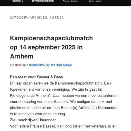
Nieuws
Evenementen
Foto album
Contact
CATEGORY ARCHIVES:
AGENDA
Kampioenschapsclubmatch
op 14 september 2025 in
Arnhem
Posted on
10/08/2025
by
Marion Maas
Een feest voor Basset & Baas
Dit jaar organiseren we de Kampioenschapsclubmatch. Een
topevenement van onze vereniging. We zijn te gast bij
Kynologenclub Arnhem*. Daar hebben we een mooi buitenterrein
voor de keuring van onze Bassets. We nodigen dan ook met
plezier onze leden uit om hun Basset(s) Artésien(s) Normand(s)
in te schrijven voor deze keuring.
Zie
‘inschrijven’
hieronder
Voor iedere Franse Basset, van jong tot en met veteraan, is er