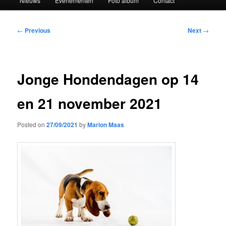
Nieuws
Evenementen
Foto album
Contact
Post
←
Previous
Next
→
navigation
Jonge Hondendagen op 14
en 21 november 2021
Posted on
27/09/2021
by
Marion Maas