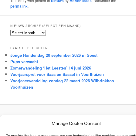
This entry was posted in
Nieuws
by
Marion Maas
. Bookmark the
permalink
.
NIEUWS ARCHIEF (SELECT EEN MAAND)
Nieuws
archief
(select
LAATSTE BERICHTEN
een
Jonge Hondendag 20 september 2026 in Soest
maand)
Pups verwacht
Zomerwandeling ‘Het Leesten’ 14 juni 2026
Voorjaarspret voor Baas en Basset in Voorthuizen
Voorjaarswandeling zondag 22 maart 2026 Wilbrinkbos
Voorthuizen
Proudly powered by WordPress
Manage Cookie Consent
To provide the best experiences, we use technologies like cookies to store and