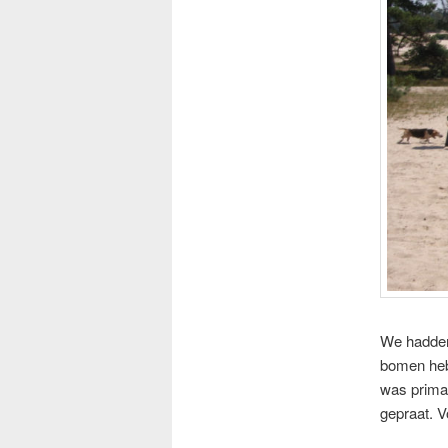
We hadden
bomen heb
was prima.
gepraat. V