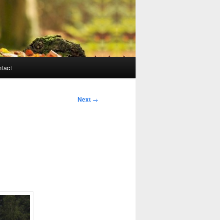
tact
Next
→