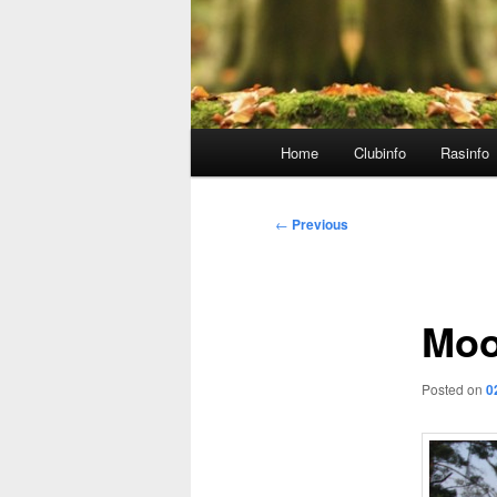
Main
Home
Clubinfo
Rasinfo
menu
Post
←
Previous
navigation
Moo
Posted on
0