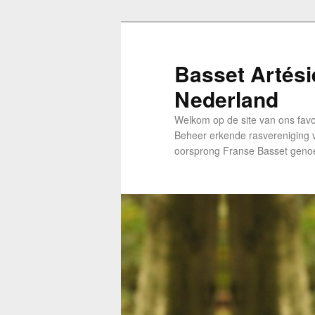
Skip
to
primary
Basset Artés
content
Nederland
Welkom op de site van ons favori
Beheer erkende rasvereniging
oorsprong Franse Basset gen