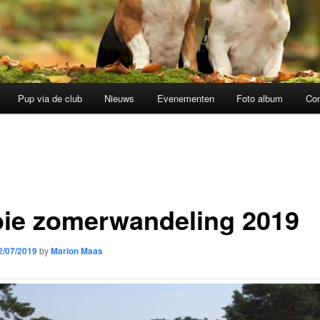
Pup via de club
Nieuws
Evenementen
Foto album
Con
ie zomerwandeling 2019
2/07/2019
by
Marion Maas