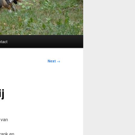
tact
Next
→
j
 van
frank en