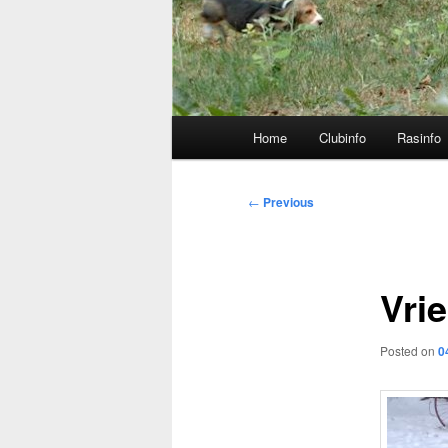
Main
Home
Clubinfo
Rasinfo
menu
Post
←
Previous
navigation
Vrie
Posted on
0