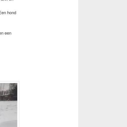
 Een hond
ten een