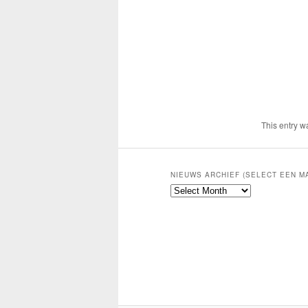
This entry w
NIEUWS ARCHIEF (SELECT EEN M
Nieuws
archief
(select
een
maand)