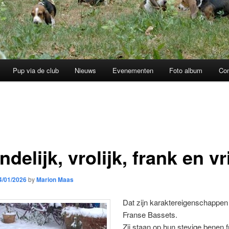
Pup via de club
Nieuws
Evenementen
Foto album
Con
ndelijk, vrolijk, frank en vri
4/01/2026
by
Marion Maas
Dat zijn karaktereigenschappen
Franse Bassets.
Zij staan op hun stevige benen 