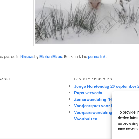
as posted in
Nieuws
by
Marion Maas
. Bookmark the
permalink
.
AAND)
LAATSTE BERICHTEN
Jonge Hondendag 20 september 2
Pups verwacht
Zomerwandeling ‘Het Leesten’ 14 
Voorjaarspret voor Baas en Basse
Voorjaarswandeling zondag 22 ma
To provide t
device infor
Voorthuizen
as browsing 
may adversel