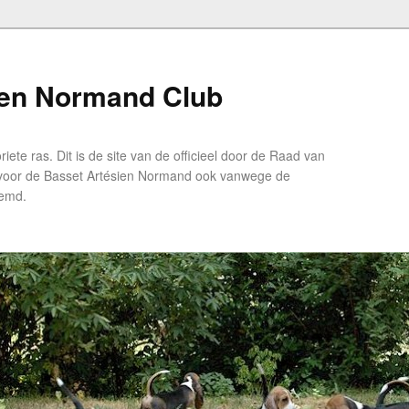
ien Normand Club
ete ras. Dit is de site van de officieel door de Raad van
 voor de Basset Artésien Normand ook vanwege de
oemd.