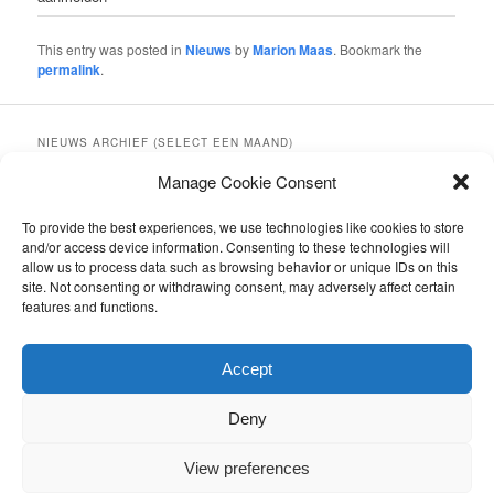
This entry was posted in
Nieuws
by
Marion Maas
. Bookmark the
permalink
.
NIEUWS ARCHIEF (SELECT EEN MAAND)
Nieuws
Manage Cookie Consent
archief
(select
LAATSTE BERICHTEN
To provide the best experiences, we use technologies like cookies to store
een
and/or access device information. Consenting to these technologies will
Jonge Hondendag 20 september 2026 in Soest
maand)
allow us to process data such as browsing behavior or unique IDs on this
Pups verwacht
site. Not consenting or withdrawing consent, may adversely affect certain
Zomerwandeling ‘Het Leesten’ 14 juni 2026
features and functions.
Voorjaarspret voor Baas en Basset in Voorthuizen
Voorjaarswandeling zondag 22 maart 2026 Wilbrinkbos
Voorthuizen
Accept
Deny
View preferences
Proudly powered by WordPress