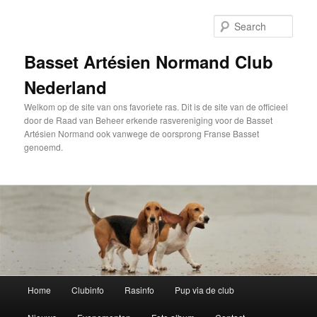
Skip
to
Sear
primary
content
Basset Artésien Normand Club
Nederland
Welkom op de site van ons favoriete ras. Dit is de site van de officieel
door de Raad van Beheer erkende rasvereniging voor de Basset
Artésien Normand ook vanwege de oorsprong Franse Basset
genoemd.
Main
Home
Clubinfo
Rasinfo
Pup via de club
menu