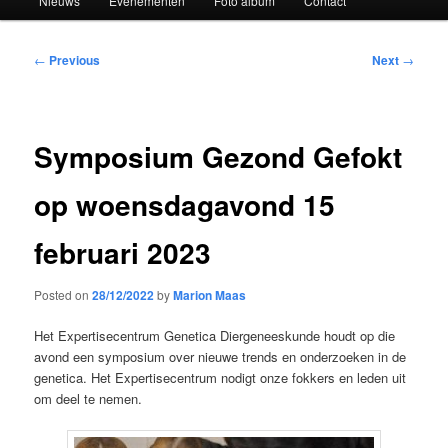
Nieuws
Evenementen
Foto album
Contact
Post
←
Previous
Next
→
navigation
Symposium Gezond Gefokt
op woensdagavond 15
februari 2023
Posted on
28/12/2022
by
Marion Maas
Het Expertisecentrum Genetica Diergeneeskunde houdt op die
avond een symposium over nieuwe trends en onderzoeken in de
genetica. Het Expertisecentrum nodigt onze fokkers en leden uit
om deel te nemen.